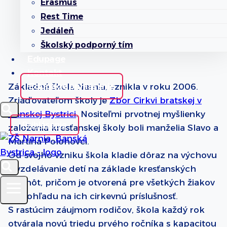
Erasmus
Kto sme
Rest Time
Vízia a misia školy
Jedáleň
Vzdelávanie
Školský podporný tím
Edupage
Kontakt
Edupage prihlásenie
Základná škola Narnia, vznikla v roku 2006.
Zriaďovateľom školy je
Zbor Cirkvi bratskej v
Banskej Bystrici
. Nositeľmi prvotnej myšlienky
Prihlásenie
založenia kresťanskej školy boli manželia Slavo a
Martina Polohovci.
Od svojho vzniku škola kladie dôraz na výchovu
a vzdelávanie detí na základe kresťanských
hodnôt, pričom je otvorená pre všetkých žiakov
bez ohľadu na ich cirkevnú príslušnosť.
S rastúcim záujmom rodičov, škola každý rok
otvárala novú triedu prvého ročníka s kapacitou