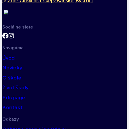
je
Zbor Cirkvi bratskej v Banskej Bystrici
Sociálne siete
Navigácia
Úvod
Novinky
O škole
Život školy
Edupage
Kontakt
Odkazy