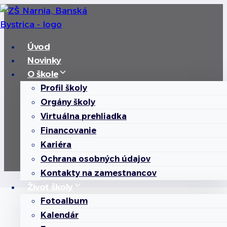
Skip
to
content
Úvod
Novinky
O škole
Kto sme
Profil školy
Orgány školy
Virtuálna prehliadka
Financovanie
O škole
Profil školy
Kto sme
/
/
/
Kariéra
Ochrana osobných údajov
Kontakty na zamestnancov
Život školy
Fotoalbum
Kalendár
Profil školy