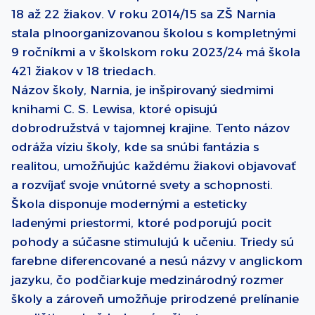
18 až 22 žiakov. V roku 2014/15 sa ZŠ Narnia
stala plnoorganizovanou školou s kompletnými
9 ročníkmi a v školskom roku 2023/24 má škola
421 žiakov v 18 triedach.
Názov školy, Narnia, je inšpirovaný siedmimi
knihami C. S. Lewisa, ktoré opisujú
dobrodružstvá v tajomnej krajine. Tento názov
odráža víziu školy, kde sa snúbi fantázia s
realitou, umožňujúc každému žiakovi objavovať
a rozvíjať svoje vnútorné svety a schopnosti.
Škola disponuje modernými a esteticky
ladenými priestormi, ktoré podporujú pocit
pohody a súčasne stimulujú k učeniu. Triedy sú
farebne diferencované a nesú názvy v anglickom
jazyku, čo podčiarkuje medzinárodný rozmer
školy a zároveň umožňuje prirodzené prelínanie