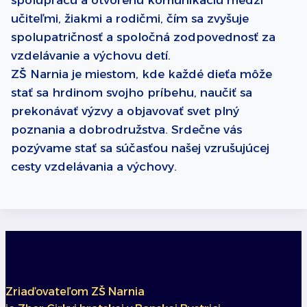
spoluprácu a otvorenú komunikáciu medzi
učiteľmi, žiakmi a rodičmi, čím sa zvyšuje
spolupatričnosť a spoločná zodpovednosť za
vzdelávanie a výchovu detí.
ZŠ Narnia je miestom, kde každé dieťa môže
stať sa hrdinom svojho príbehu, naučiť sa
prekonávať výzvy a objavovať svet plný
poznania a dobrodružstva. Srdečne vás
pozývame stať sa súčasťou našej vzrušujúcej
cesty vzdelávania a výchovy.
Zriaďovateľom ZŠ Narnia