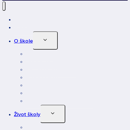
Úvod
Novinky
Toggle
O škole
Child
Menu
Profil školy
Orgány školy
Virtuálna prehliadka
Financovanie
Kariéra
Ochrana osobných údajov
Kontakty na zamestnancov
Toggle
Život školy
Child
Menu
Fotoalbum