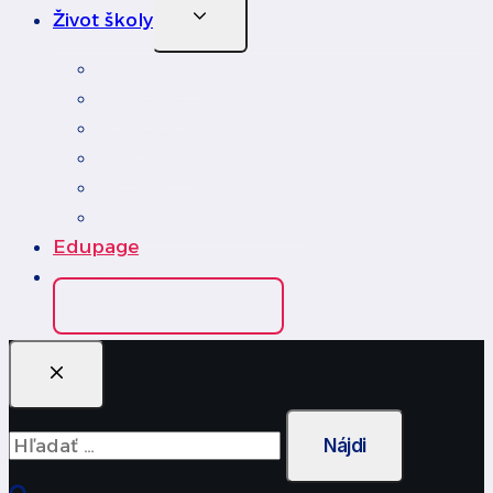
Toggle
Život školy
Child
Menu
Fotoalbum
Kalendár
Erasmus
Rest Time
Jedáleň
Školský podporný tím
Edupage
Kontakt
Edupage prihlásenie
Hľadať: