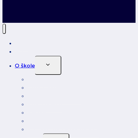
Úvod
Novinky
Toggle
O škole
Child
Menu
Profil školy
Orgány školy
Virtuálna prehliadka
Financovanie
Kariéra
Ochrana osobných údajov
Kontakty na zamestnancov