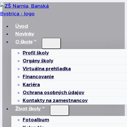
Skip
to
content
Úvod
Novinky
O škole
Profil školy
Orgány školy
Virtuálna prehliadka
Financovanie
Kariéra
Ochrana osobných údajov
Kontakty na zamestnancov
Život školy
Fotoalbum