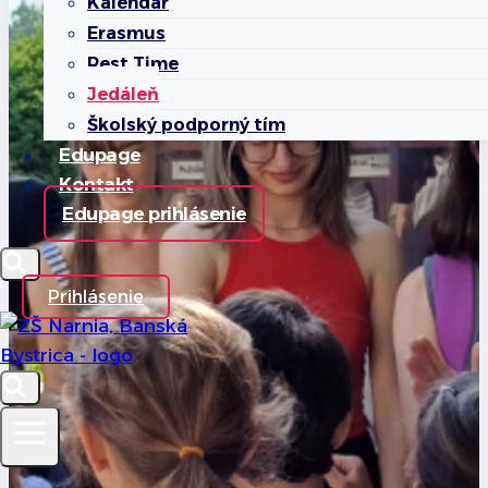
Kalendár
Erasmus
Rest Time
Jedáleň
Školský podporný tím
Edupage
Kontakt
Edupage prihlásenie
Prihlásenie