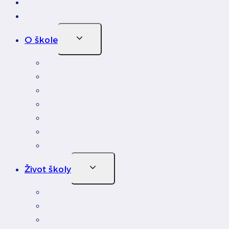
Úvod
Novinky
Toggle
O škole
Child
Menu
Profil školy
Orgány školy
Virtuálna prehliadka
Financovanie
Kariéra
Ochrana osobných údajov
Kontakty na zamestnancov
Toggle
Život školy
Child
Menu
Fotoalbum
Kalendár
Erasmus