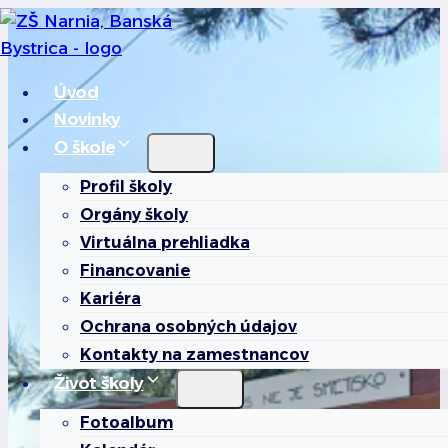
Skip
to
content
Úvod
Novinky
O škole
Profil školy
Orgány školy
Virtuálna prehliadka
Financovanie
Kariéra
Ochrana osobných údajov
Kontakty na zamestnancov
Život školy
Fotoalbum