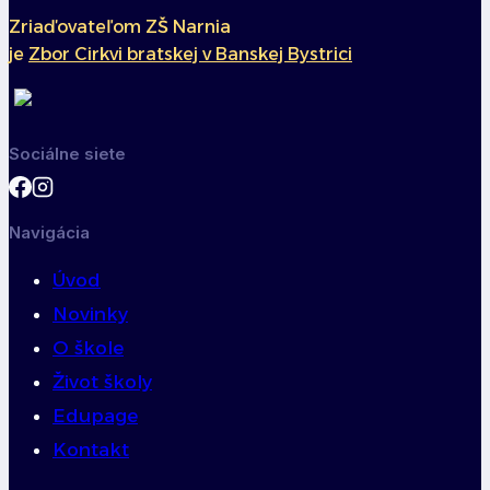
Zriaďovateľom ZŠ Narnia
je
Zbor Cirkvi bratskej v Banskej Bystrici
Sociálne siete
Navigácia
Úvod
Novinky
O škole
Život školy
Edupage
Kontakt