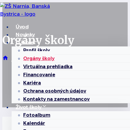
Skip
to
content
Úvod
Novinky
Orgány školy
O škole
Profil školy
Orgány školy
O škole
Orgány školy
/
/
Virtuálna prehliadka
Financovanie
Kariéra
Ochrana osobných údajov
Kontakty na zamestnancov
Život školy
Fotoalbum
Kalendár