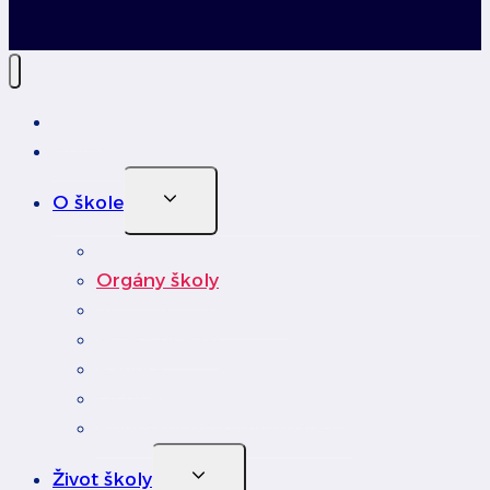
Úvod
Novinky
Toggle
O škole
Child
Menu
Profil školy
Orgány školy
Virtuálna prehliadka
Financovanie
Kariéra
Ochrana osobných údajov
Kontakty na zamestnancov
Toggle
Život školy