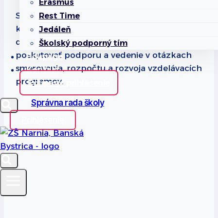
Erasmus
Správna rada školy je kľúčovým orgánom,
Rest Time
ktorý zabezpečuje strategické riadenie a
Jedáleň
dohľad nad činnosťou školy. Jej úlohou je
Školský podporný tím
poskytovať podporu a vedenie v otázkach
Edupage
smerovania, rozpočtu a rozvoja vzdelávacích
Kontakt
programov.
Edupage prihlásenie
Správna rada školy
Prihlásenie