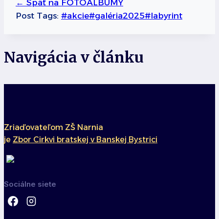
←
Späť na FOTOALBUMY
Post Tags:
#
akcie
#
galéria2025
#
labyrint
Navigácia v článku
Zriaďovateľom ZŠ Narnia
je
Zbor Cirkvi bratskej v Banskej Bystrici
Sociálne siete