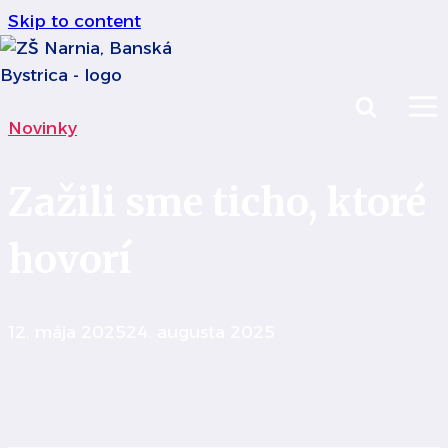
Skip to content
Novinky
Zažili sme ticho, ktoré
hovorí
12. mája 2025
24. augusta 2025