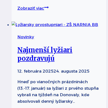
Vo
Zobraziť viac
športe
môže
vek
prekvapiť
Novinky
Najmenší lyžiari
pozdravujú
12. februára 2025
24. augusta 2025
Hneď po vianočných prázdninách
(13.-17. január) sa lyžiari z prvého stupňa
vybrali na týždeň na Donovaly, kde
absolvovali denný lyžiarsky…