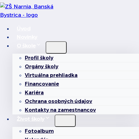
Skip
to
content
Úvod
Novinky
O škole
Profil školy
Orgány školy
Virtuálna prehliadka
Financovanie
Kariéra
Ochrana osobných údajov
Kontakty na zamestnancov
Život školy
Fotoalbum