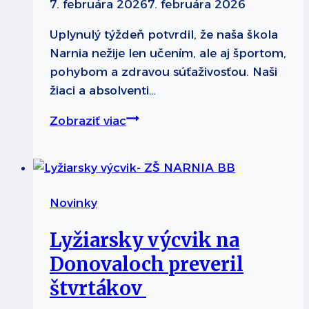
7. februára 2026
7. februára 2026
Uplynulý týždeň potvrdil, že naša škola
Narnia nežije len učením, ale aj športom,
pohybom a zdravou súťaživosťou. Naši
žiaci a absolventi…
Narnia
Zobraziť viac
žije
športom:
úspechy,
na
Novinky
ktoré
môžeme
Lyžiarsky výcvik na
byť
Donovaloch preveril
hrdí
štvrtákov