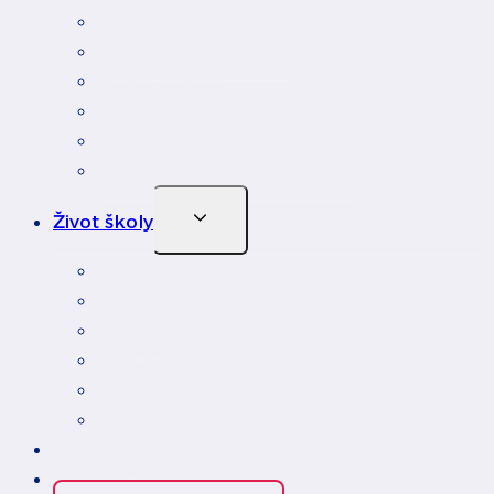
Orgány školy
Virtuálna prehliadka
Financovanie
Kariéra
Ochrana osobných údajov
Kontakty na zamestnancov
Toggle
Život školy
Child
Menu
Fotoalbum
Kalendár
Erasmus
Rest Time
Jedáleň
Školský podporný tím
Edupage
Kontakt