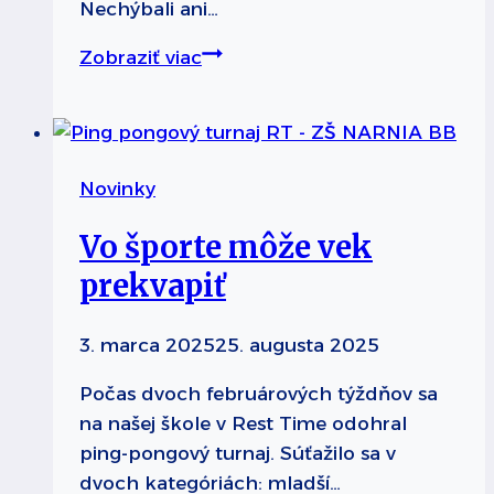
Nechýbali ani…
Lyžovanie
Zobraziť viac
máme
v
krvi
Novinky
Vo športe môže vek
prekvapiť
3. marca 2025
25. augusta 2025
Počas dvoch februárových týždňov sa
na našej škole v Rest Time odohral
ping-pongový turnaj. Súťažilo sa v
dvoch kategóriách: mladší…