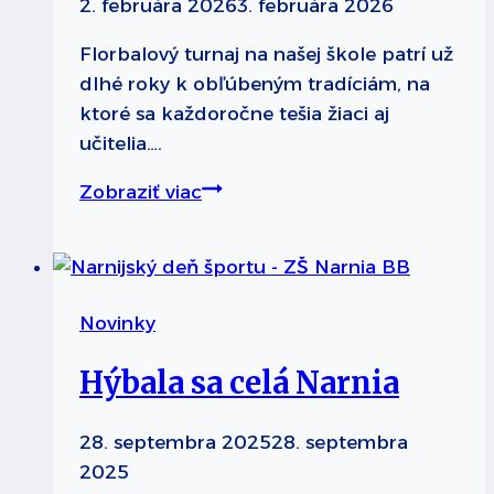
2. februára 2026
3. februára 2026
Florbalový turnaj na našej škole patrí už
dlhé roky k obľúbeným tradíciám, na
ktoré sa každoročne tešia žiaci aj
učitelia….
Florbalový
Zobraziť viac
turnaj
rozhýbal
celú
školu
Novinky
Hýbala sa celá Narnia
28. septembra 2025
28. septembra
2025