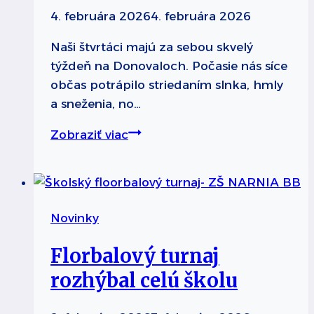
4. februára 2026
4. februára 2026
Naši štvrtáci majú za sebou skvelý
týždeň na Donovaloch. Počasie nás síce
občas potrápilo striedaním slnka, hmly
a sneženia, no…
Lyžiarsky
Zobraziť viac
výcvik
na
Donovaloch
preveril
Novinky
štvrtákov
Florbalový turnaj
rozhýbal celú školu