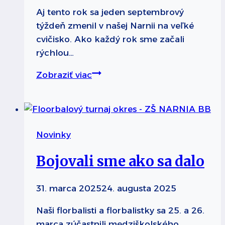
Aj tento rok sa jeden septembrový
týždeň zmenil v našej Narnii na veľké
cvičisko. Ako každý rok sme začali
rýchlou…
Hýbala
Zobraziť viac
sa
celá
Narnia
Novinky
Bojovali sme ako sa dalo
31. marca 2025
24. augusta 2025
Naši florbalisti a florbalistky sa 25. a 26.
marca zúčastnili medziškolského