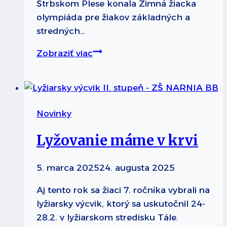
Štrbskom Plese konala Zimná žiacka
olympiáda pre žiakov základných a
stredných…
Lyžiari
Zobraziť viac
sa
stretli
s
Peťou
Novinky
Vlhovou
Lyžovanie máme v krvi
5. marca 2025
24. augusta 2025
Aj tento rok sa žiaci 7. ročníka vybrali na
lyžiarsky výcvik, ktorý sa uskutočnil 24-
28.2. v lyžiarskom stredisku Tále.