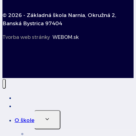
© 2026 - Základná škola Narnia, Okružná 2,
Banská Bystrica 97404
Tvorba web stránky
WEBOM.sk
Úvod
Novinky
Toggle
O škole
Child
Menu
Profil školy