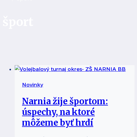
šport
Novinky
Narnia žije športom:
úspechy, na ktoré
môžeme byť hrdí