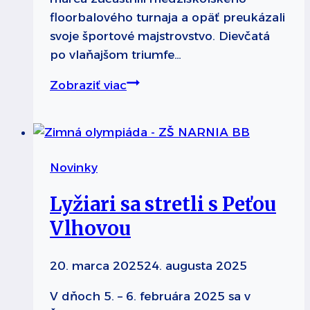
floorbalového turnaja a opäť preukázali
svoje športové majstrovstvo. Dievčatá
po vlaňajšom triumfe…
Bojovali
Zobraziť viac
sme
ako
sa
dalo
Novinky
Lyžiari sa stretli s Peťou
Vlhovou
20. marca 2025
24. augusta 2025
V dňoch 5. – 6. februára 2025 sa v