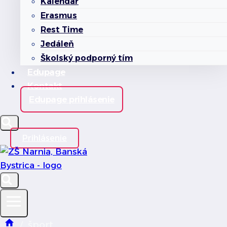
Kalendár
Erasmus
Rest Time
Jedáleň
Školský podporný tím
Edupage
Kontakt
Edupage prihlásenie
Prihlásenie
šport
/