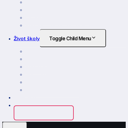
Financovanie
Kariéra
Ochrana osobných údajov
Kontakty na zamestnancov
Život školy
Toggle Child Menu
Fotoalbum
Kalendár
Erasmus
Rest Time
Jedáleň
Školský podporný tím
Edupage
Kontakt
Edupage prihlásenie