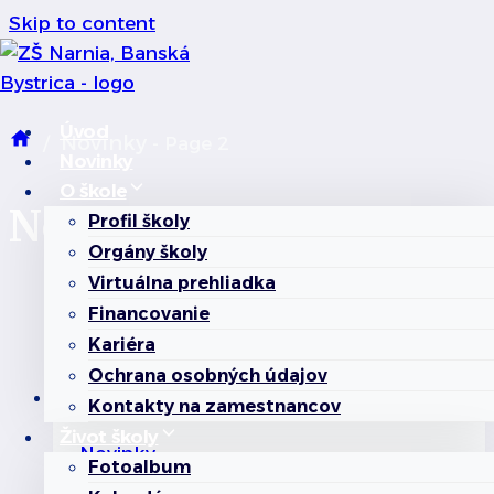
Skip to content
Úvod
Novinky
/
- Page 2
Novinky
O škole
Novinky
Profil školy
Orgány školy
Virtuálna prehliadka
Financovanie
Kariéra
Ochrana osobných údajov
Kontakty na zamestnancov
Život školy
Novinky
Fotoalbum