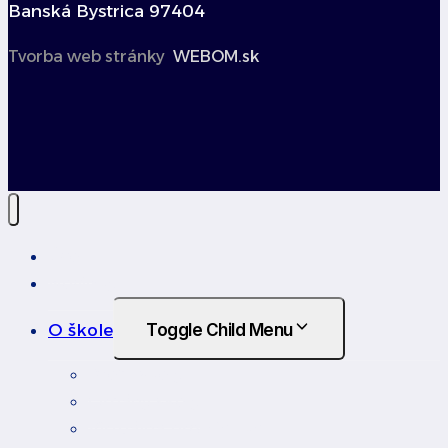
Banská Bystrica 97404
Tvorba web stránky
WEBOM.sk
Úvod
Novinky
O škole
Toggle Child Menu
Profil školy
Orgány školy
Virtuálna prehliadka