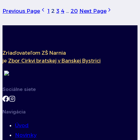
Previous Page
1
2
3
4
…
20
Next Page
Zriaďovateľom ZŠ Narnia
je
Zbor Cirkvi bratskej v Banskej Bystrici
Sociálne siete
Navigácia
Úvod
Novinky