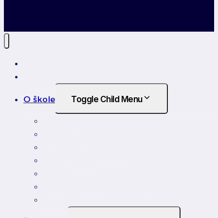
Úvod
Novinky
O škole
Toggle Child Menu
Profil školy
Orgány školy
Virtuálna prehliadka
Financovanie
Kariéra
Ochrana osobných údajov
Kontakty na zamestnancov