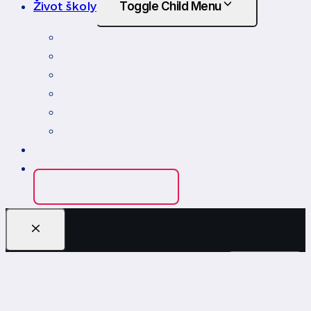
Život školy
Toggle Child Menu
Fotoalbum
Kalendár
Erasmus
Rest Time
Jedáleň
Školský podporný tím
Edupage
Kontakt
Edupage prihlásenie
Hľadať: