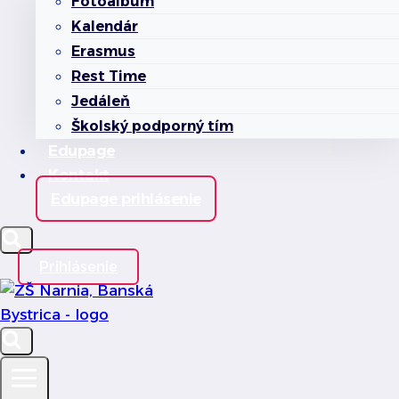
Fotoalbum
Kalendár
Erasmus
Rest Time
Jedáleň
Školský podporný tím
Edupage
Kontakt
Edupage prihlásenie
Prihlásenie