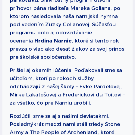
parkovisku. Slávnostný program otvoril
príhovor pána riaditeľa Mareka Goliana, po
ktorom nasledovala naša narnijská hymna
pod vedením Zuzky Golianovej. Súčasťou
programu bolo aj odovzdávanie
ocenenia
Hrdina Narnie
, ktoré si tento rok
prevzalo viac ako desať žiakov za svoj prínos
pre školské spoločenstvo.
Prišiel aj okamih lúčenia. Poďakovali sme sa
učiteľom, ktorí po rokoch služby
odchádzajú z našej školy – Evke Pardelovej,
Mirke Lakatošovej a Frederickovi du Toitovi –
za všetko, čo pre Narniu urobili.
Rozlúčili sme sa aj s našimi deviatakmi.
Poslednýkrát medzi nami stáli triedy Stone
Army a The People of Archenland, ktoré