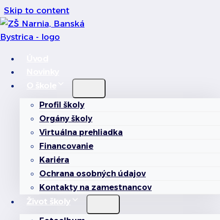
Skip to content
Úvod
Novinky
O škole
Profil školy
Orgány školy
Virtuálna prehliadka
Financovanie
Kariéra
Ochrana osobných údajov
Kontakty na zamestnancov
Život školy