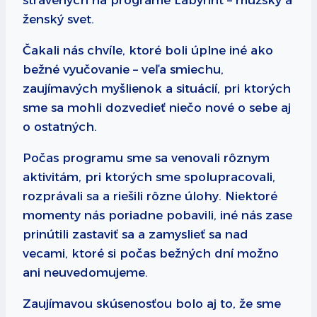
strávených na programe Labyrint – mužský a
ženský svet.
Čakali nás chvíle, ktoré boli úplne iné ako
bežné vyučovanie – veľa smiechu,
zaujímavých myšlienok a situácií, pri ktorých
sme sa mohli dozvedieť niečo nové o sebe aj
o ostatných.
Počas programu sme sa venovali rôznym
aktivitám, pri ktorých sme spolupracovali,
rozprávali sa a riešili rôzne úlohy. Niektoré
momenty nás poriadne pobavili, iné nás zase
prinútili zastaviť sa a zamyslieť sa nad
vecami, ktoré si počas bežných dní možno
ani neuvedomujeme.
Zaujímavou skúsenosťou bolo aj to, že sme