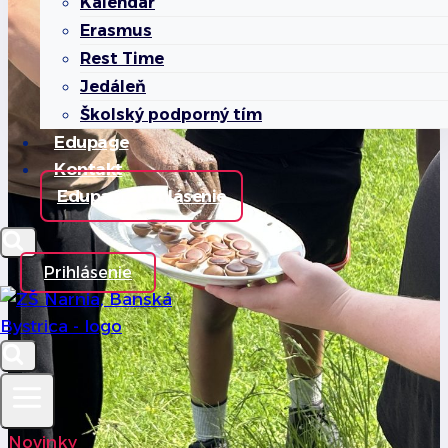
Kalendár
Erasmus
Rest Time
Jedáleň
Školský podporný tím
Edupage
Kontakt
Edupage prihlásenie
Prihlásenie
Novinky