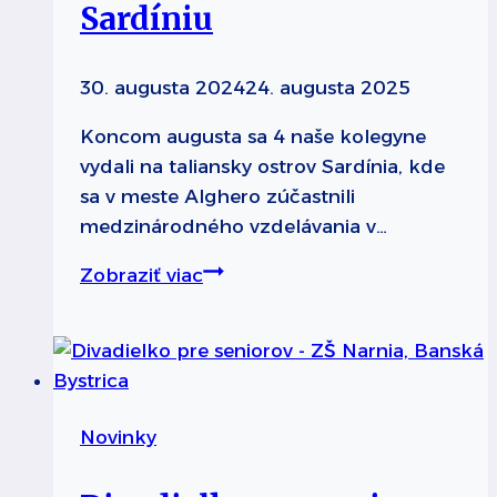
Sardíniu
30. augusta 2024
24. augusta 2025
Koncom augusta sa 4 naše kolegyne
vydali na taliansky ostrov Sardínia, kde
sa v meste Alghero zúčastnili
medzinárodného vzdelávania v…
Kolegyne
Zobraziť viac
sme
vyslali
na
Sardíniu
Novinky