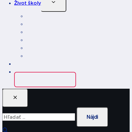
Toggle
Život školy
Child
Menu
Fotoalbum
Kalendár
Erasmus
Rest Time
Jedáleň
Školský podporný tím
Edupage
Kontakt
Edupage prihlásenie
Hľadať: