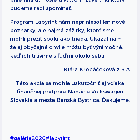
budeme radi spomínať.
Program Labyrint nám nepriniesol len nové
poznatky, ale najmä zážitky, ktoré sme
mohli prežiť spolu ako trieda. Ukázal nám,
že aj obyčajné chvíle môžu byť výnimočné,
keď ich trávime s ľuďmi okolo seba.
Klára Kropáčeková z 8.A
Táto akcia sa mohla uskutočniť aj vďaka
finančnej podpore Nadácie Volkswagen
Slovakia a mesta Banská Bystrica. Ďakujeme.
Post
#
galéria2026
#
labyrint