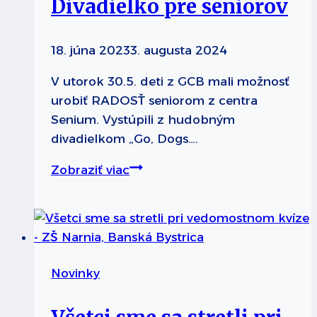
Divadielko pre seniorov
18. júna 2023
3. augusta 2024
V utorok 30.5. deti z GCB mali možnosť
urobiť RADOSŤ seniorom z centra
Senium. Vystúpili z hudobným
divadielkom „Go, Dogs….
Divadielko
Zobraziť viac
pre
seniorov
Novinky