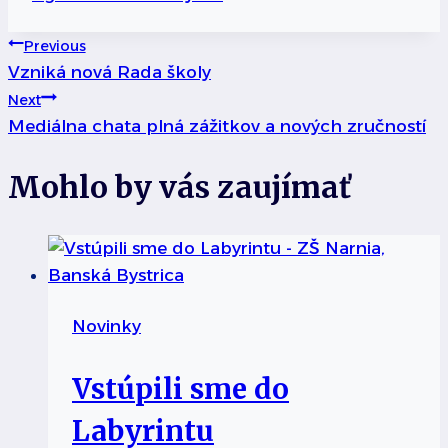
Tags:
Navigácia
Previous
Vzniká nová Rada školy
v
Next
Mediálna chata plná zážitkov a nových zručností
článku
Mohlo by vás zaujímať
Novinky
Vstúpili sme do
Labyrintu