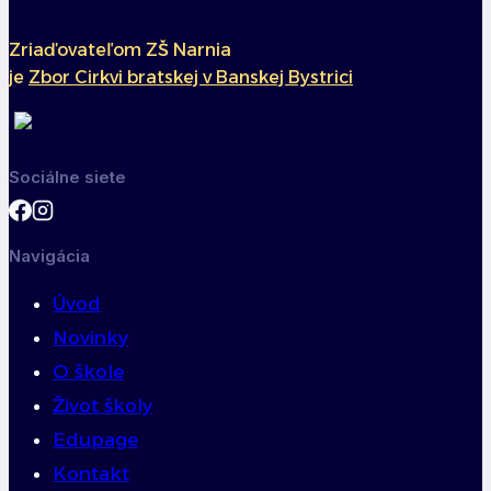
novými
triednymi
Zriaďovateľom ZŠ Narnia
je
Zbor Cirkvi bratskej v Banskej Bystrici
Sociálne siete
Navigácia
Úvod
Novinky
O škole
Život školy
Edupage
Kontakt