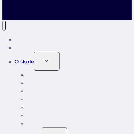
Úvod
Novinky
Toggle
O škole
Child
Menu
Profil školy
Orgány školy
Virtuálna prehliadka
Financovanie
Kariéra
Ochrana osobných údajov
Kontakty na zamestnancov