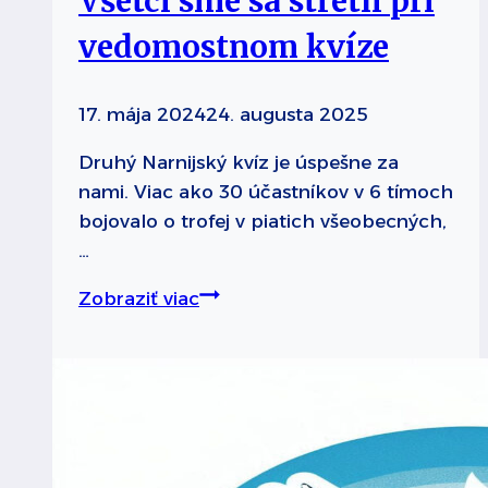
Všetci sme sa stretli pri
vedomostnom kvíze
17. mája 2024
24. augusta 2025
Druhý Narnijský kvíz je úspešne za
nami. Viac ako 30 účastníkov v 6 tímoch
bojovalo o trofej v piatich všeobecných,
…
Všetci
Zobraziť viac
sme
sa
stretli
pri
vedomostnom
kvíze