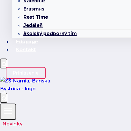
Kalendár
Erasmus
Rest Time
Jedáleň
Školský podporný tím
Edupage
Kontakt
Prihlásenie
Novinky