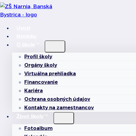
Skip
to
content
Úvod
Novinky
O škole
Profil školy
Orgány školy
Virtuálna prehliadka
Financovanie
Kariéra
Ochrana osobných údajov
Kontakty na zamestnancov
Život školy
Fotoalbum