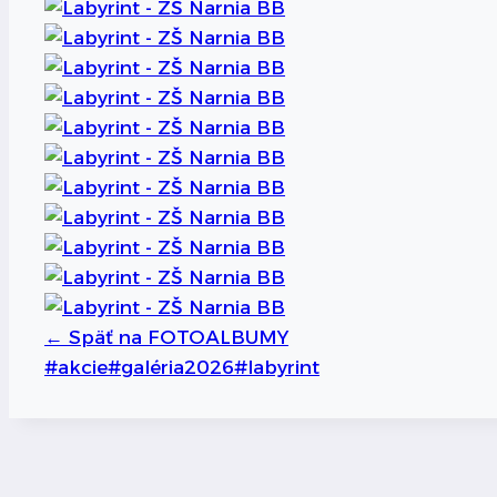
←
Späť na FOTOALBUMY
Post
#
akcie
#
galéria2026
#
labyrint
Tags:
Navigácia