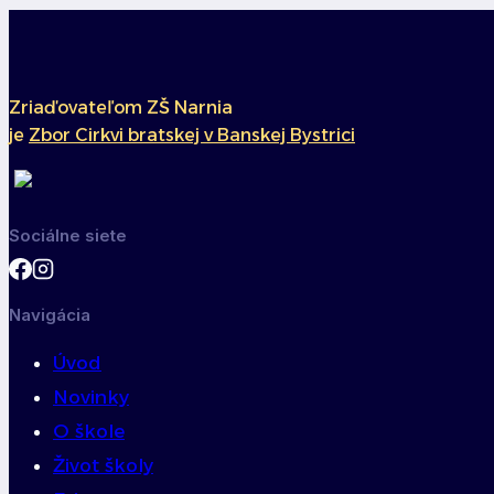
v
článku
Zriaďovateľom ZŠ Narnia
je
Zbor Cirkvi bratskej v Banskej Bystrici
Sociálne siete
Navigácia
Úvod
Novinky
O škole
Život školy