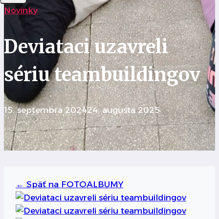
Novinky
Deviataci uzavreli
sériu teambuildingov
15. septembra 2024
24. augusta 2025
←
Späť na FOTOALBUMY