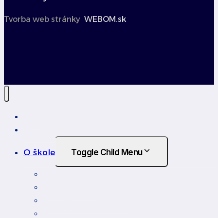
Tvorba web stránky
WEBOM.sk
Úvod
Novinky
O škole
Toggle Child Menu
Profil školy
Orgány školy
Virtuálna prehliadka
Financovanie