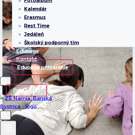
Fotoalbum
Kalendár
Erasmus
Rest Time
Jedáleň
Školský podporný tím
Edupage
Kontakt
Edupage prihlásenie
Prihlásenie