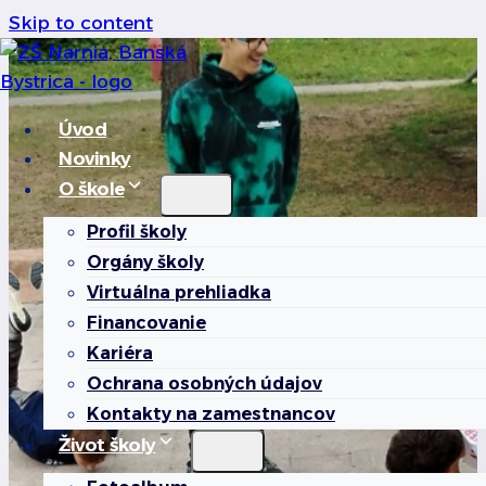
Skip to content
Úvod
Novinky
O škole
Profil školy
Orgány školy
Virtuálna prehliadka
Financovanie
Kariéra
Ochrana osobných údajov
Kontakty na zamestnancov
Život školy