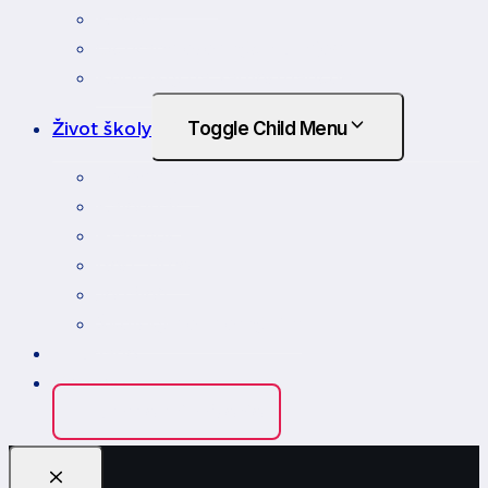
Kariéra
Ochrana osobných údajov
Kontakty na zamestnancov
Život školy
Toggle Child Menu
Fotoalbum
Kalendár
Erasmus
Rest Time
Jedáleň
Školský podporný tím
Edupage
Kontakt
Edupage prihlásenie