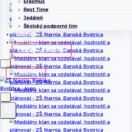
Erasmus
←
Späť na FOTOALBUMY
Rest Time
Jedáleň
Školský podporný tím
Edupage
Kontakt
Edupage prihlásenie
Prihlásenie