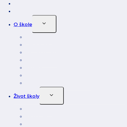
Úvod
Novinky
Toggle
O škole
Child
Menu
Profil školy
Orgány školy
Virtuálna prehliadka
Financovanie
Kariéra
Ochrana osobných údajov
Kontakty na zamestnancov
Toggle
Život školy
Child
Menu
Fotoalbum
Kalendár
Erasmus