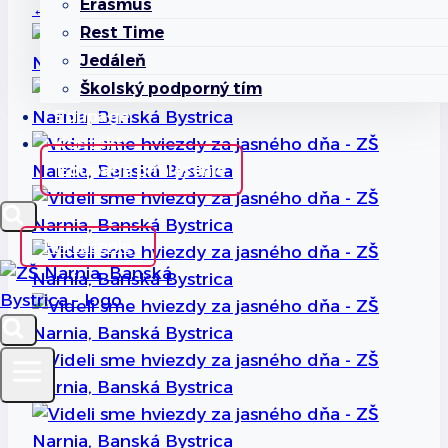
Erasmus
←
Späť na FOTOALBUMY
Rest Time
Jedáleň
Školský podporný tím
Edupage
Kontakt
Edupage prihlásenie
Prihlásenie