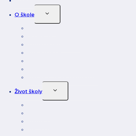
Novinky
Toggle
O škole
Child
Menu
Profil školy
Orgány školy
Virtuálna prehliadka
Financovanie
Kariéra
Ochrana osobných údajov
Kontakty na zamestnancov
Toggle
Život školy
Child
Menu
Fotoalbum
Kalendár
Erasmus
Rest Time