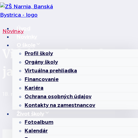
Skip
to
content
Úvod
Novinky
Novinky
O škole
Videli sme hviezdy za
Profil školy
Orgány školy
jasného dňa
Virtuálna prehliadka
Financovanie
Kariéra
18. marca 2024
24. augusta 2025
Ochrana osobných údajov
Kontakty na zamestnancov
Život školy
Fotoalbum
Kalendár